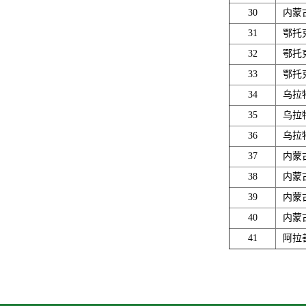
30
内蒙
31
鄂托
32
鄂托
33
鄂托
34
乌拉
35
乌拉
36
乌拉
37
内蒙
38
内蒙
39
内蒙
40
内蒙
41
阿拉