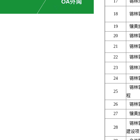
17
锡林
18
锡林
19
镶黄
20
锡林
21
锡林
22
锡林
23
锡林
24
锡林
锡林
25
程
26
锡林
27
镶黄
锡林
28
建设项