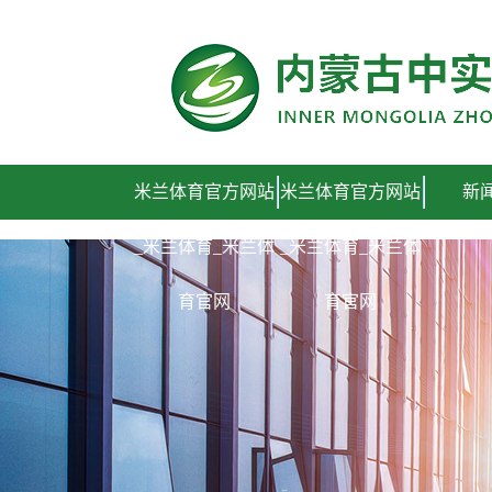
米兰体育官方网站_米兰体育_米兰体育官网
米兰体育官方网站
米兰体育官方网站
新
_米兰体育_米兰体
_米兰体育_米兰体
育官网
育官网