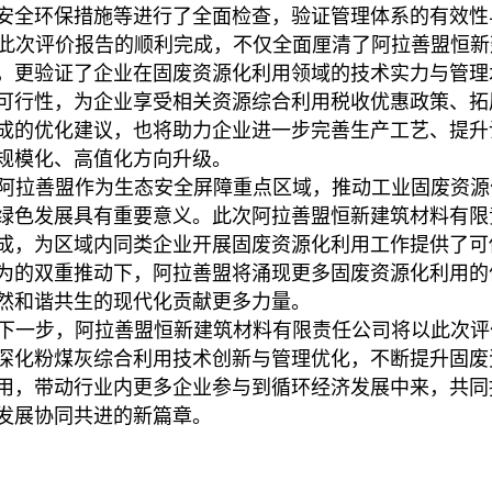
安全环保措施等进行了全面检查，验证管理体系的有效性
此次评价报告的顺利完成，不仅全面厘清了阿拉善盟恒新
，更验证了企业在固废资源化利用领域的技术实力与管理
可行性，为企业享受相关资源综合利用税收优惠政策、拓
成的优化建议，也将助力企业进一步完善生产工艺、提升
规模化、高值化方向升级。
阿拉善盟作为生态安全屏障重点区域，推动工业固废资源
绿色发展具有重要意义。此次阿拉善盟恒新建筑材料有限
成，为区域内同类企业开展固废资源化利用工作提供了可
为的双重推动下，阿拉善盟将涌现更多固废资源化利用的
然和谐共生的现代化贡献更多力量。
下一步，阿拉善盟恒新建筑材料有限责任公司将以此次评
深化粉煤灰综合利用技术创新与管理优化，不断提升固废
用，带动行业内更多企业参与到循环经济发展中来，共同
发展协同共进的新篇章。