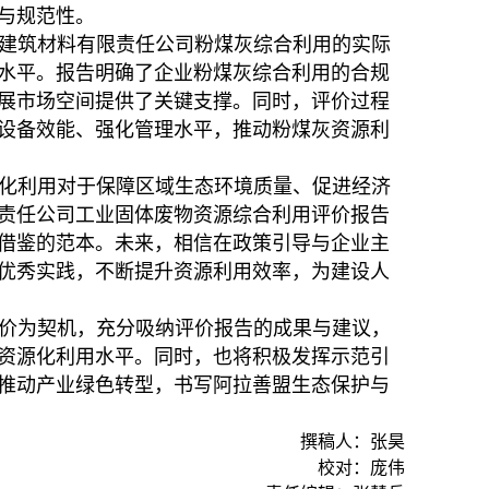
与规范性。
建筑材料有限责任公司粉煤灰综合利用的实际
水平。报告明确了企业粉煤灰综合利用的合规
展市场空间提供了关键支撑。同时，评价过程
设备效能、强化管理水平，推动粉煤灰资源利
化利用对于保障区域生态环境质量、促进经济
责任公司工业固体废物资源综合利用评价报告
借鉴的范本。未来，相信在政策引导与企业主
优秀实践，不断提升资源利用效率，为建设人
价为契机，充分吸纳评价报告的成果与建议，
资源化利用水平。同时，也将积极发挥示范引
推动产业绿色转型，书写阿拉善盟生态保护与
撰稿人：张昊
校对：庞伟