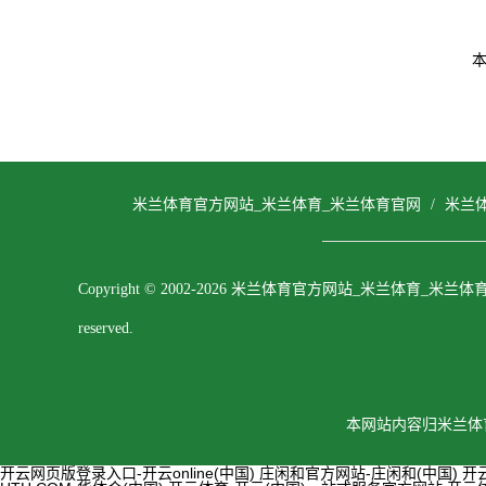
米兰体育官方网站_米兰体育_米兰体育官网
/
米兰
Copyright © 2002-2026 米兰体育官方网站_米兰体育_米兰体育官网
reserved.
本网站内容归米兰体
开云网页版登录入口-开云online(中国)
庄闲和官方网站-庄闲和(中国)
开云