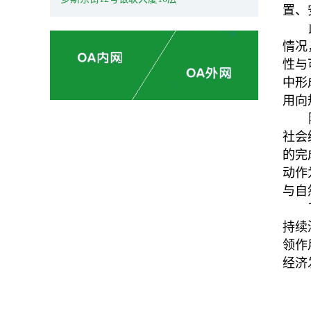
置、
情况
性与
中形
用向
社会
的完
动作
与自
持续
领作
经济