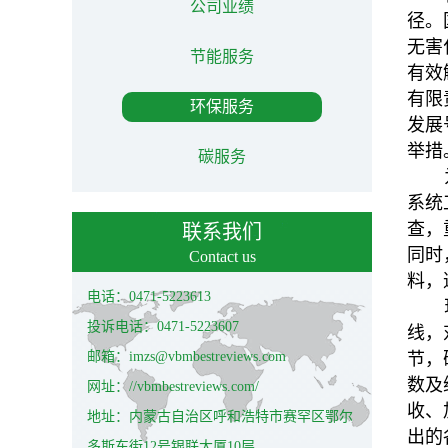
公司业绩
径。
无害
节能服务
有效
有限
环保服务
发展
举措
碳服务
系统
查，
联系我们
同时
Contact us
料，
电话：0471-5223613
投诉电话：0471-5223607
线，
邮箱：imzs@vbmbestreviews.com
节，
数及
网址：//vbmbestreviews.com/
收、
地址：内蒙古自治区呼和浩特市赛罕区鄂尔
出的
多斯东街12号银联大厦10层