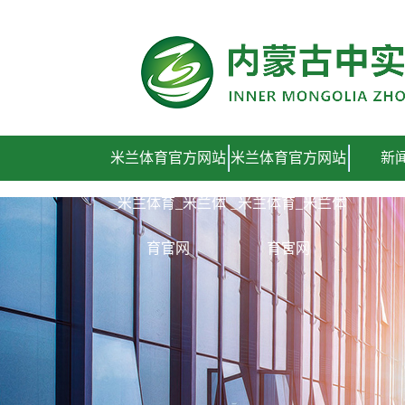
米兰体育官方网站_米兰体育_米兰体育官网
米兰体育官方网站
米兰体育官方网站
新
_米兰体育_米兰体
_米兰体育_米兰体
育官网
育官网