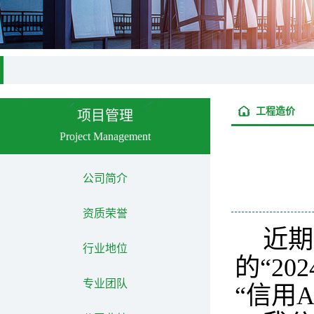
工程造价
项目管理
Project Management
公司简介
资质荣誉
近期
行业地位
的“2
专业团队
“信用