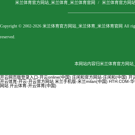
米兰体育官方网站_米兰体育_米兰体育官网
/
米兰体育官方网站
Copyright © 2002-2026 米兰体育官方网站_米兰体育_米兰体育官网 All righ
reserved.
本网站内容归米兰体育官方网站
开云网页版登录入口-开云online(中国)
庄闲和官方网站-庄闲和(中国)
开云
开云体育-开云-开云官方网站
米兰手机版-米兰milan(中国)
HTH.COM-
网站
开云体育-开云体育(中国)