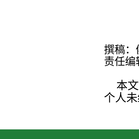
撰稿：
责任编
本文
个人未