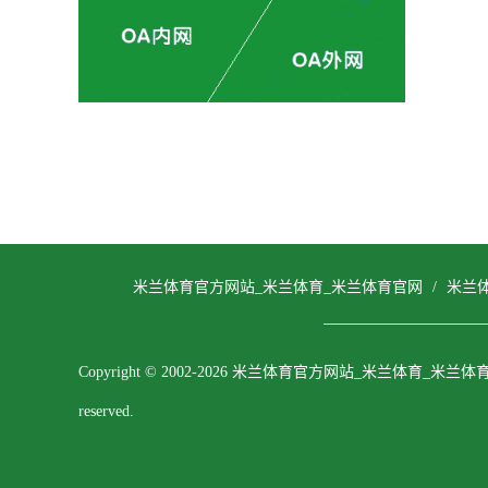
米兰体育官方网站_米兰体育_米兰体育官网
/
米兰
Copyright © 2002-2026 米兰体育官方网站_米兰体育_米兰体育官网
reserved.