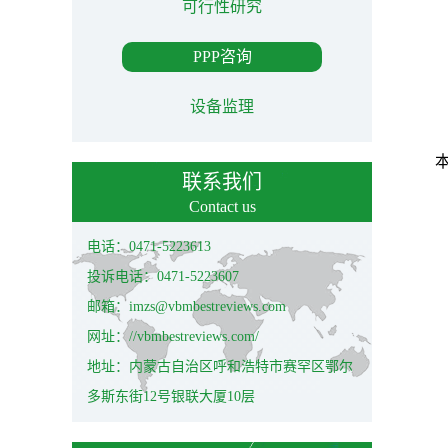
可行性研究
PPP咨询
设备监理
联系我们
Contact us
电话：0471-5223613
投诉电话：0471-5223607
邮箱：imzs@vbmbestreviews.com
网址：//vbmbestreviews.com/
地址：内蒙古自治区呼和浩特市赛罕区鄂尔
多斯东街12号银联大厦10层