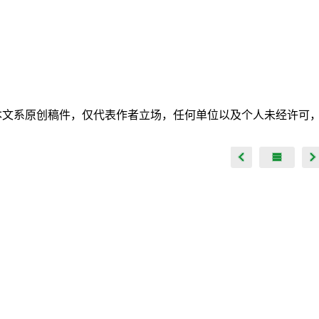
本文系原创稿件，仅代表作者立场，任何单位以及个人未经许可