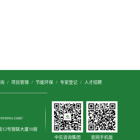
询
/
项目管理
/
节能环保
/
专家登记
/
人才招聘
views.com/
12号银联大厦10层
中实咨询集团
官网手机版