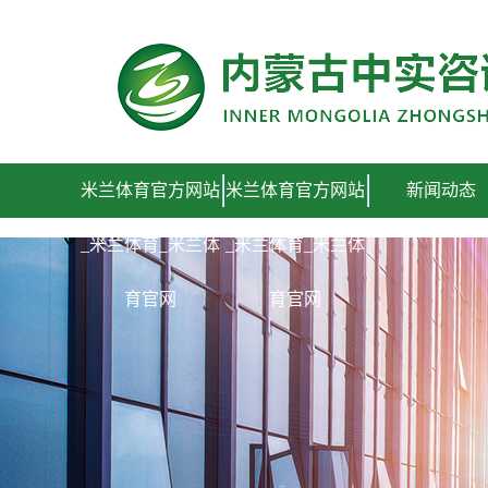
米兰体育官方网站_米兰体育_米兰体育官网
米兰体育官方网站
米兰体育官方网站
新闻动态
_米兰体育_米兰体
_米兰体育_米兰体
育官网
育官网