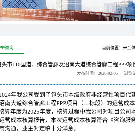
PP咨询
当前位置：
米兰体
包头市110国道、综合管廊及沼南大道综合管廊工程PPP
发布时间：2026-02-05 浏览
2024年我公司受到了包头市本级政府非经营性项目代
沼南大道综合管廊工程PPP项目（三标段）的运营成
核算年度为
2025
年度，核算过程中我公司对项目公司
运营成本核算报告，本次运营成本核算符合《咨询服
商沟通，业主对定稿十分满意。