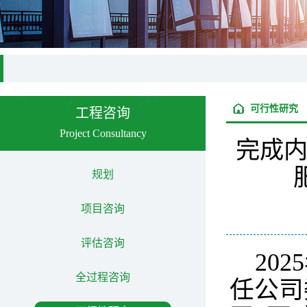
可行性研究
工程咨询
Project Consultancy
完成内
规划
项目咨询
评估咨询
20
全过程咨询
任公司