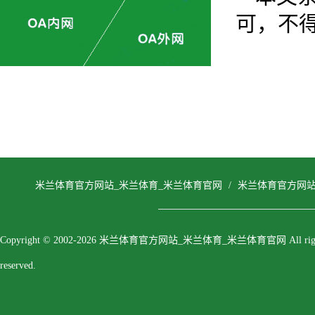
可，不
米兰体育官方网站_米兰体育_米兰体育官网
/
米兰体育官方网站
Copyright © 2002-2026 米兰体育官方网站_米兰体育_米兰体育官网 All righ
reserved.