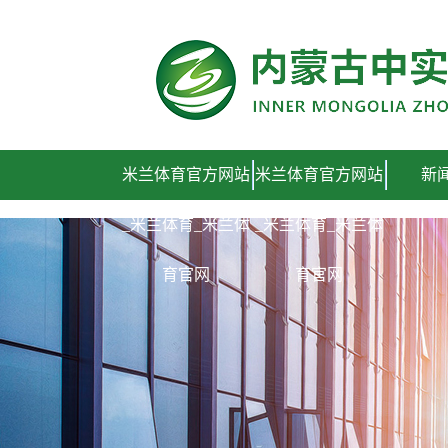
米兰体育官方网站_米兰体育_米兰体育官网
米兰体育官方网站
米兰体育官方网站
新
_米兰体育_米兰体
_米兰体育_米兰体
育官网
育官网