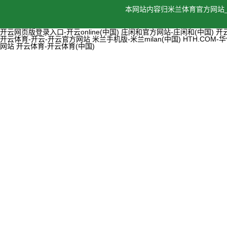
本网站内容归米兰体育官方网站
开云网页版登录入口-开云online(中国)
庄闲和官方网站-庄闲和(中国)
开云
开云体育-开云-开云官方网站
米兰手机版-米兰milan(中国)
HTH.COM-
网站
开云体育-开云体育(中国)