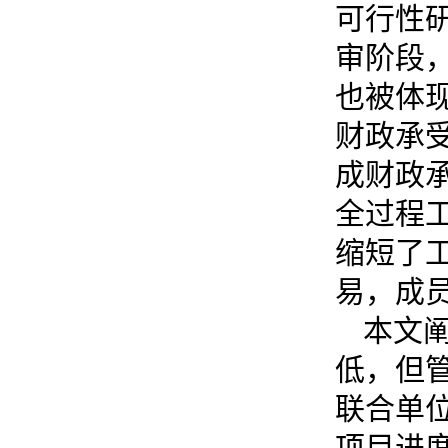
可行性
审阶段
也被体
财政承
成财政
全过程
缩短了
易，成
本文
低，但
联合单
项目进