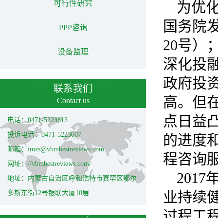
可行性研究
为优
国务院
PPP咨询
20
号）
设备监理
深化投
政府投
联系我们
高。
但
Contact us
点日益
电话：0471-5223613
投诉电话：0471-5223607
的进度
邮箱：imzs@vbmbestreviews.com
程咨询
网址：//vbmbestreviews.com/
2017
地址：内蒙古自治区呼和浩特市赛罕区鄂尔
业持续
多斯东街12号银联大厦10层
过程工