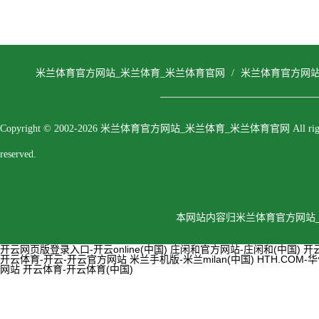
米兰体育官方网站_米兰体育_米兰体育官网
/
米兰体育官方网站
Copyright © 2002-2026 米兰体育官方网站_米兰体育_米兰体育官网 All righ
reserved.
本网站内容归米兰体育官方网站
开云网页版登录入口-开云online(中国)
庄闲和官方网站-庄闲和(中国)
开云
开云体育-开云-开云官方网站
米兰手机版-米兰milan(中国)
HTH.COM-
网站
开云体育-开云体育(中国)