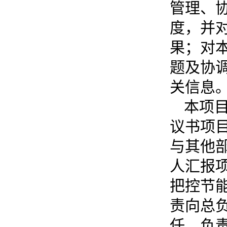
管理、
度，并
果；对
题及协
关信息
本项
议书项
与其他
人汇报
把控节
责向总
任，负