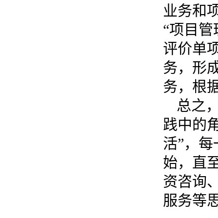
业务和
“项目管
评价单
务，形
务，根
总之
践中的
活”，
始，直
资咨询
服务等