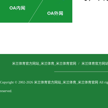
米兰体育官方网站_米兰体育_米兰体育官网
/
米兰体育官方网站
Copyright © 2002-2026 米兰体育官方网站_米兰体育_米兰体育官网 All righ
reserved.