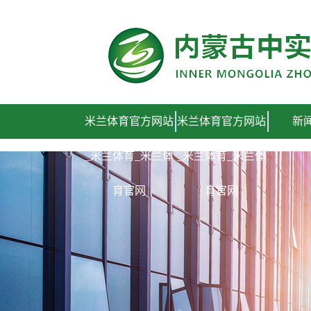
米兰体育官方网站_米兰体育_米兰体育官网
米兰体育官方网站
米兰体育官方网站
新
_米兰体育_米兰体
_米兰体育_米兰体
育官网
育官网