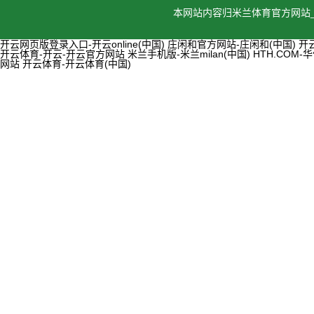
本网站内容归米兰体育官方网站
开云网页版登录入口-开云online(中国)
庄闲和官方网站-庄闲和(中国)
开云
开云体育-开云-开云官方网站
米兰手机版-米兰milan(中国)
HTH.COM-
网站
开云体育-开云体育(中国)