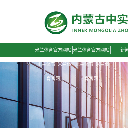
米兰体育官方网站_米兰体育_米兰体育官网
米兰体育官方网站
米兰体育官方网站
新
_米兰体育_米兰体
_米兰体育_米兰体
育官网
育官网