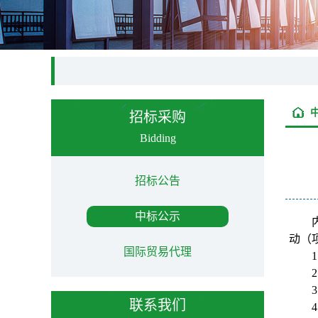
招标采购
Bidding
招标公告
中标公示
动（项
国际贸易代理
1
2
3
联系我们
4