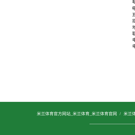
电
电
米兰体育官方网站_米兰体育_米兰体育官网
/
米兰