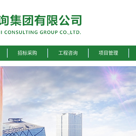
招标采购
工程咨询
项目管理