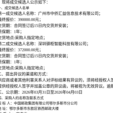
，现将成交候选人公示如下：
一、
成交候选人
名单
第一成交候选人名称：广州市中侨汇益信息技术有限公司；
最终报价：390000.00元；
交货期：合同签订后15日内交货并安装；
质保期：1年；
交货地点:采购人指定地点；
第二成交候选人名称：深圳驿柜智能科技有限公司；
最终报价：372000.00元；
交货期：合同签订后15日内交货并安装；
质保期：1年；
交货地点:采购人指定地点；
二、
提出异议的渠道和方式：
供应商或者其他利害关系人对评标结果有异议的，须将经授权人
提供经授权人签字并加盖公章的异议函，将被视为无效异议。逾
三、公示期：2026年03月31日至2026年04月03日
四、采购人的名称及联系方式
招 标 人：中国邮政集团有限公司鄂尔多斯市分公司
地 址：鄂尔多斯市东胜区铁西邮政大楼