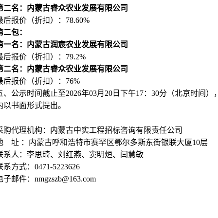
第二名：内蒙古睿众农业发展有限公司
最后报价（折扣）：78.60%
第二包：
第一名：内蒙古润宸农业发展有限公司
最后报价（折扣）：79.2%
第二名：内蒙古睿众农业发展有限公司
最后报价（折扣）：76%
五、公示时间截止至2026年03月20日下午17：30分（北京
内以书面形式提出。
采购代理机构：内蒙古中实工程招标咨询有限责任公司
地 址 ：内蒙古呼和浩特市赛罕区鄂尔多斯东街银联大厦10层
联系人：李思琦、刘红燕、窦明烜、闫慧敏
联系方式：0471-5223626
电子邮件：nmgzszb@163.com