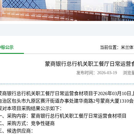
中标公示
当前位置：
米兰体
蒙商银行总行机关职工餐厅日常运营
发布时间：2026-03-19 浏览
蒙商银行总行机关职工餐厅日常运营食材项目于2026年03月10
自治区包头市九原区赛汗街道办事处建华南路2号蒙商大厦131
现对本项目采购结果公示如下：
一、采购内容：蒙商银行总行机关职工餐厅日常运营食材项目
二、采购方式：竞争性磋商
三、候选供应商：