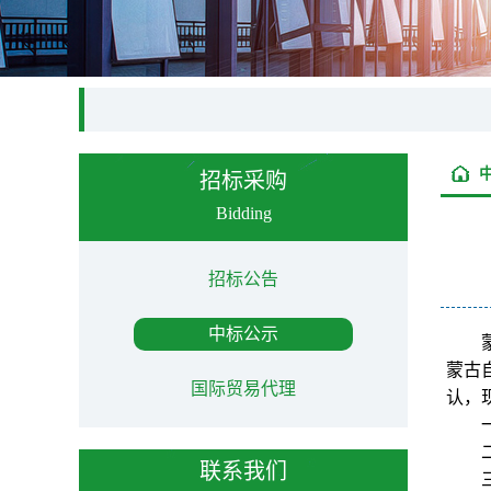
招标采购
Bidding
招标公告
中标公示
蒙古
国际贸易代理
认，
联系我们