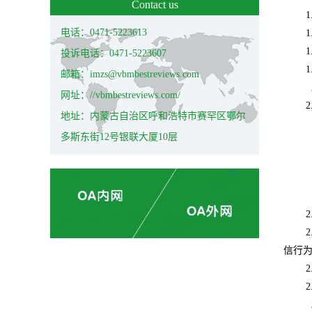
Contact us
1
电话：0471-5223613
1
1
投诉电话：0471-5223607
1
邮箱：imzs@vbmbestreviews.com
网址：//vbmbestreviews.com/
2
地址：内蒙古自治区呼和浩特市赛罕区鄂尔
多斯东街12号银联大厦10层
2
2
信行
2
2