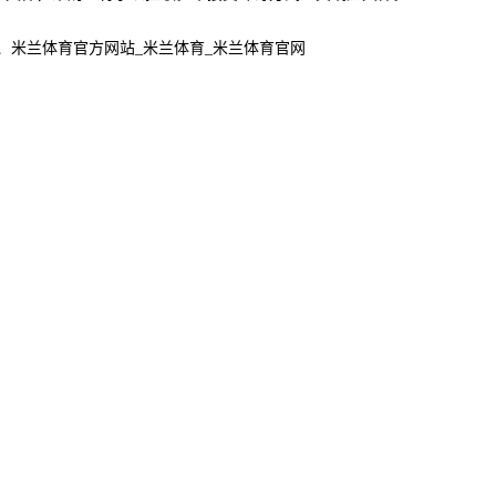
.cn/）、米兰体育官方网站_米兰体育_米兰体育官网