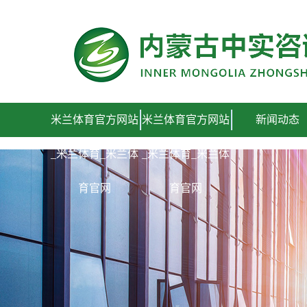
米兰体育官方网站_米兰体育_米兰体育官网
米兰体育官方网站
米兰体育官方网站
新闻动态
_米兰体育_米兰体
_米兰体育_米兰体
育官网
育官网