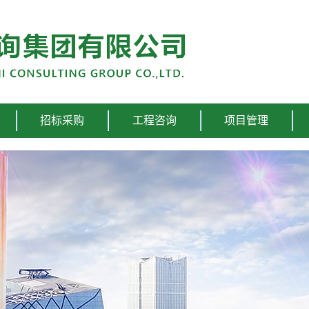
招标采购
工程咨询
项目管理