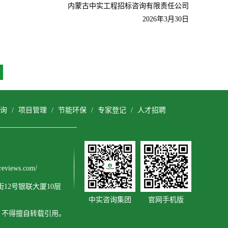
内蒙古中实工程招标咨询有限责任公司
2026
年3月30日
询
/
项目管理
/
节能环保
/
专家登记
/
人才招聘
views.com/
12号银联大厦10层
中实咨询集团
官网手机版
，不得擅自转载引用。