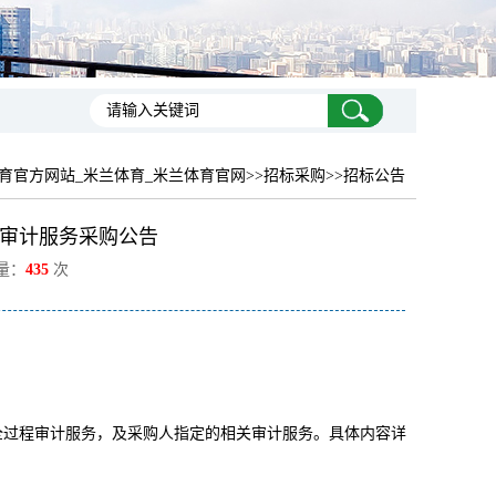
育官方网站_米兰体育_米兰体育官网
>>招标采购>>招标公告
审计服务采购公告
览量：
435
次
进行全过程审计服务，及采购人指定的相关审计服务。具体内容详