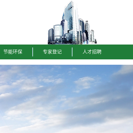
节能环保
专家登记
人才招聘