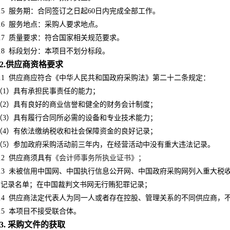
.5
服务期：合同签订之日起60日内完成全部工作。
.6
服务地点：采购人要求地点。
.7
质量要求：
符合国家相关规范要求
。
.8
标段划分：本项目不划分标段。
2.供应商资格要求
.1
供应商应符合《中华人民共和国政府采购法》第二十二条规定：
（1）具有承担民事责任的能力；
（2）具有良好的商业信誉和健全的财务会计制度；
（3）具有履行合同所必需的设备和专业技术能力；
（4）有依法缴纳税收和社会保障资金的良好记录；
（5）参加政府采购活动前三年内，在经营活动中没有重大违法记录。
.2
供应商须具有
《会计师事务所执业证书》；
.3
未被信用中国网、中国执行信息公开网、中国政府采购网列入重大税
为记录名单；在中国裁判
文书网无行贿犯罪记录
；
.4
供应商法定代表人为同一人或者存在控股、管理关系的不同供应商，
.5
本项目不接受联合体。
3. 采购文件的获取