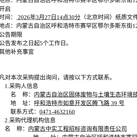
地点：内蒙古自治区呼和浩特市赛罕区鄂尔多斯东街12
开启
时间：
2026年3月27日14点30分
（北京时间）纸质文
地点：内蒙古自治区呼和浩特市赛罕区鄂尔多斯东街12
公告期限
公告发布之日起5个工作日。
其他补充事宜
凡对本次采购提出询问，请按以下方式联系。
1.
采购人信息
名 称：
内蒙古自治区固体废物与土壤生态环境
地 址：
呼和浩特市如意开发区腾飞路 39 号
联系方式：
0471-4632160
2.
采购代理机构信息
名 称：
内蒙古中实工程招标咨询有限责任公司