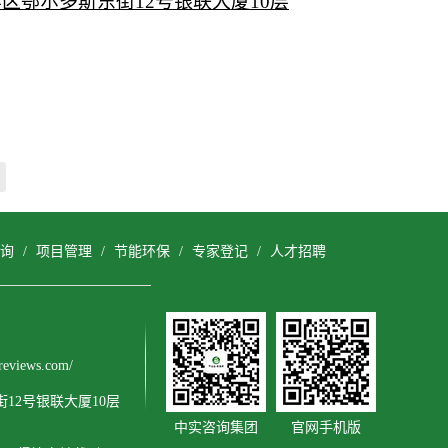
区鄂尔多斯东街12号银联大厦10层
询
/
项目管理
/
节能环保
/
专家登记
/
人才招聘
views.com/
12号银联大厦10层
中实咨询集团
官网手机版