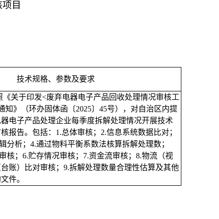
核项目
技术规格、参数及要求
照《关于印发<废弃电器电子产品回收处理情况审核工
通知》（环办固体函〔2025〕45号），对自治区内提
电器电子产品
处理
企业每季度拆解处理情况开展技术
审核报告
。
包括：
1.总体审核；2.信息系统数据比对；
逻辑分析；4.通过物料平衡系数法核算拆解处理数；
审核；6.贮存情况审核；7
.
资金流审核；8.物流（视
台账）比对审核；9.拆解处理数量合理性估算及其他
购文件。