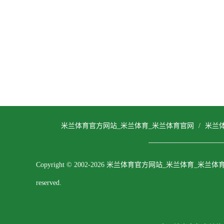
米兰体育官方网站_米兰体育_米兰体育官网
/
米兰
Copyright © 2002-2026 米兰体育官方网站_米兰体育_米兰体育官网
reserved.