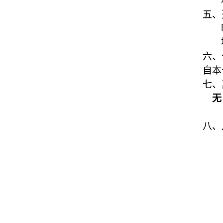
五、
六、
自本
七、
无
八、