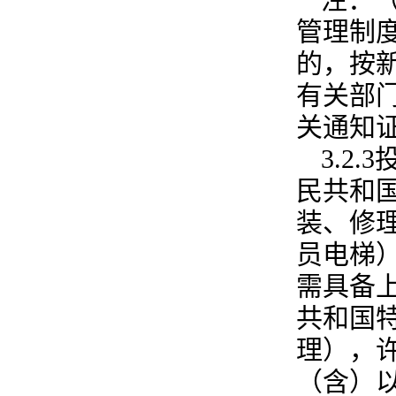
管理制度
的，按
有关部
关通知
3.2.3
民共和
装、修
员电梯
需具备
共和国
理），
（含）