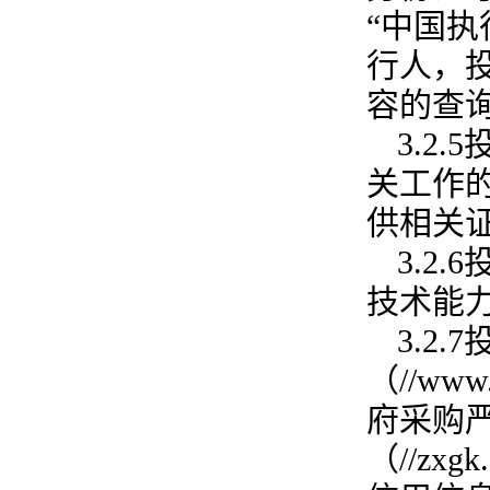
“中国执行信
行人，
容的查
3.2.5
关工作
供相关
3.2.6
技术能力
3.2.7
（//ww
府采购
（//zxg