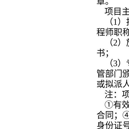
章。
项目
（1
程师职
（2）
书；
（3
管部门
或拟派人
注：
①有
合同；
身份证