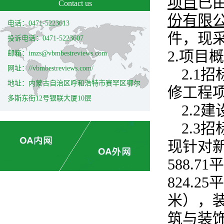
项目
已
Contact us
份有限
电话：0471-5223613
件，现
投诉电话：0471-5223607
2.项目
邮箱：imzs@vbmbestreviews.com
网址：//vbmbestreviews.com/
2.1
地址：内蒙古自治区呼和浩特市赛罕区鄂尔
修工程
多斯东街12号银联大厦10层
2.2
2.3
现针对新
588.7
824.2
米），装
筑与装