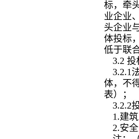
标，牵
业企业
头企业
体投标
低于联合
3.2
3.2.1
体，不
表）；
3.2.2
1.
建筑
2.
安全
注：