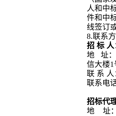
人和中
件和中
线签订
8.联系
招 标 
地 址
信大楼1
联 系 
联系电话：
招标代
地 址