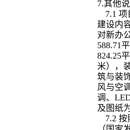
7.其他
7.1
建设内
对新办公
588.7
824.2
米），装
筑与装
风与空
调、L
及图纸
7.2
（国家