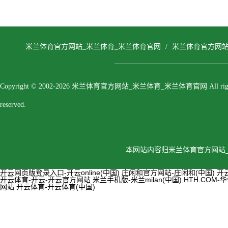
米兰体育官方网站_米兰体育_米兰体育官网
/
米兰体育官方网站
Copyright © 2002-2026 米兰体育官方网站_米兰体育_米兰体育官网 All righ
reserved.
本网站内容归米兰体育官方网站
开云网页版登录入口-开云online(中国)
庄闲和官方网站-庄闲和(中国)
开云
开云体育-开云-开云官方网站
米兰手机版-米兰milan(中国)
HTH.COM-
网站
开云体育-开云体育(中国)