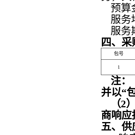
预算金
服务
服务
四、采
包号
1
注：
并以“
（2
商响应
五、供