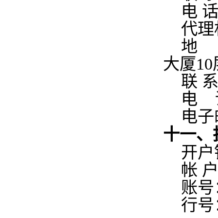
电 话
代理
地 
大厦10
联 
电 话
电子邮
十一、
开户
帐 
账号：4
行号：