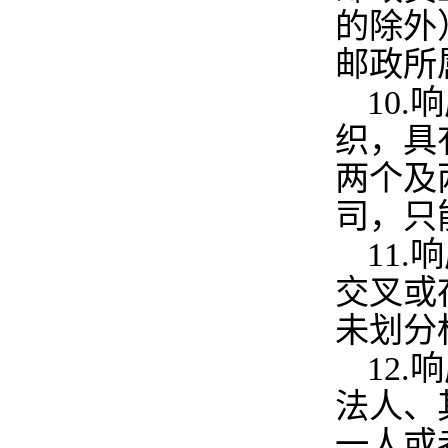
的除外
邮政所
10.
响
织，具
两个及
司，只
11.
响
交叉或
未划分
12.
响
法人、
一人或