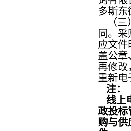
询有限
多斯东
（三
同。采
应文件
盖公章
再修改
重新电
注：
线上
政投标
购与供应