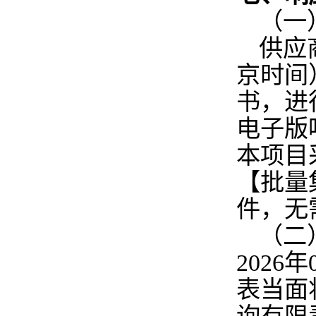
（一
供应商
京时间
书，进
电子版
本项目
【批量
件，无
（二
2026年
表当面