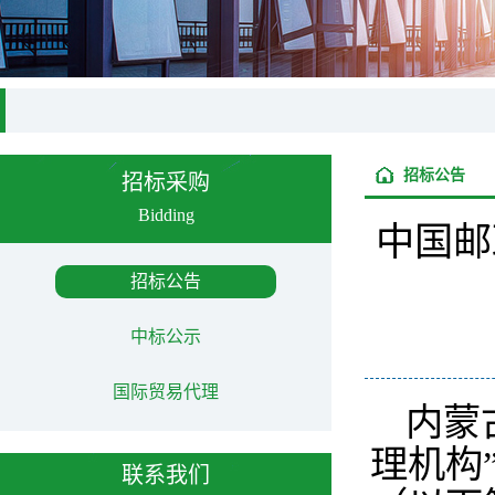
招标公告
招标采购
Bidding
中国邮
招标公告
中标公示
国际贸易代理
内蒙
理机构
联系我们