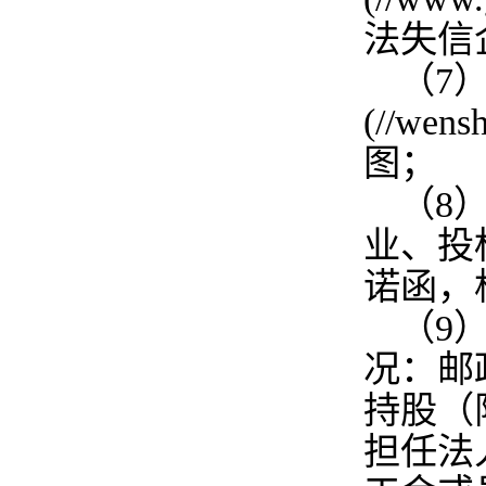
法失信
（7
(//we
图；
（8
业、投
诺函，
（9
况：邮
持股（
担任法