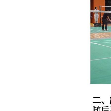
二、
随后