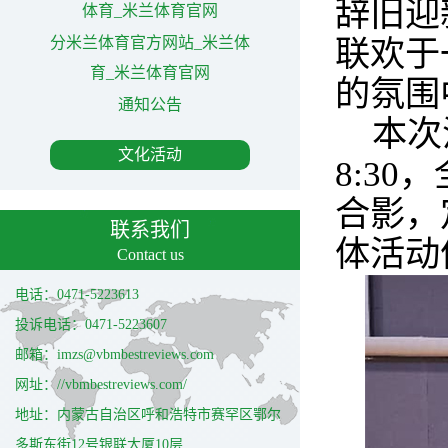
辞旧迎
体育_米兰体育官网
分米兰体育官方网站_米兰体
联欢于
育_米兰体育官网
的氛围
通知公告
本次
文化活动
8:3
合影，
联系我们
体活动
Contact us
电话：0471-5223613
投诉电话：0471-5223607
邮箱：imzs@vbmbestreviews.com
网址：//vbmbestreviews.com/
地址：内蒙古自治区呼和浩特市赛罕区鄂尔
多斯东街12号银联大厦10层