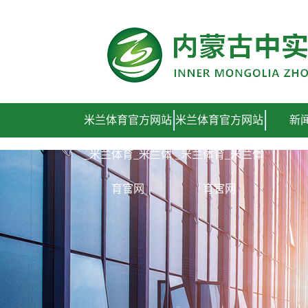
米兰体育官方网站_米兰体育_米兰体育官网
米兰体育官方网站
米兰体育官方网站
新
_米兰体育_米兰体
_米兰体育_米兰体
育官网
育官网