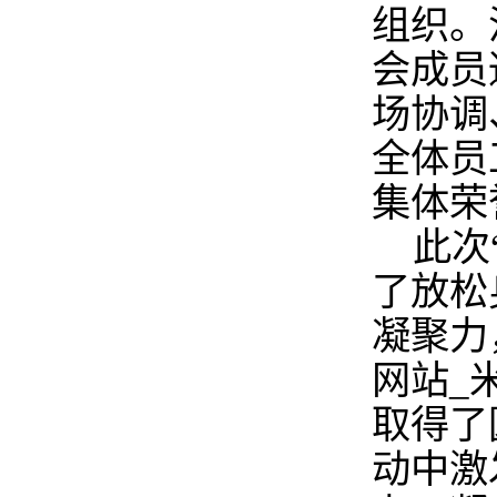
组织。
会成员
场协调
全体员
集体荣
此次
了放松
凝聚力
网站_
取得了
动中激