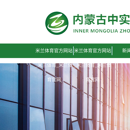
米兰体育官方网站_米兰体育_米兰体育官网
米兰体育官方网站
米兰体育官方网站
新
_米兰体育_米兰体
_米兰体育_米兰体
育官网
育官网