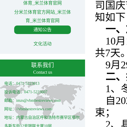
司国庆
体育_米兰体育官网
分米兰体育官方网站_米兰体
知如下
育_米兰体育官网
一、
通知公告
10
文化活动
共7天
9月
联系我们
Contact us
二、
电话：0471-5223613
1
、
投诉电话：0471-5223607
自2
邮箱：imzs@vbmbestreviews.com
网址：//vbmbestreviews.com/
束；
地址：内蒙古自治区呼和浩特市赛罕区鄂尔
2
、
多斯东街12号银联大厦10层