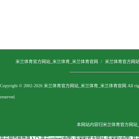
米兰体育官方网站_米兰体育_米兰体育官网
/
米兰体育官方网站
Copyright © 2002-2026 米兰体育官方网站_米兰体育_米兰体育官网 All righ
reserved.
本网站内容归米兰体育官方网站
开云网页版登录入口-开云online(中国)
庄闲和官方网站-庄闲和(中国)
开云