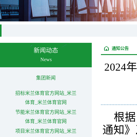
通知公告
新闻动态
News
202
集团新闻
招标米兰体育官方网站_米兰
体育_米兰体育官网
节能米兰体育官方网站_米兰
根据
体育_米兰体育官网
通知》
项目米兰体育官方网站_米兰