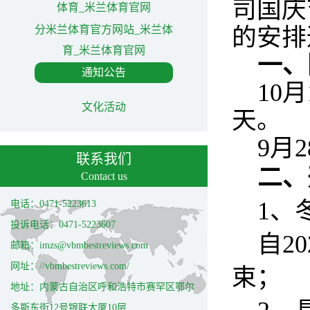
司国庆
体育_米兰体育官网
分米兰体育官方网站_米兰体
的安排
育_米兰体育官网
一、
通知公告
10
文化活动
天。
9月
联系我们
二、
Contact us
1、
电话：0471-5223613
投诉电话：0471-5223607
自2
邮箱：imzs@vbmbestreviews.com
网址：//vbmbestreviews.com/
束；
地址：内蒙古自治区呼和浩特市赛罕区鄂尔
多斯东街12号银联大厦10层