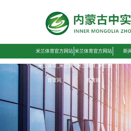
米兰体育官方网站_米兰体育_米兰体育官网
米兰体育官方网站
米兰体育官方网站
新
_米兰体育_米兰体
_米兰体育_米兰体
育官网
育官网