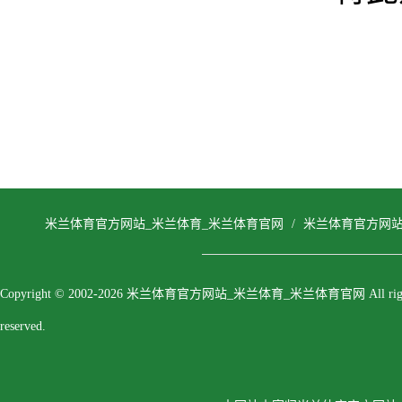
米兰体育官方网站_米兰体育_米兰体育官网
/
米兰体育官方网站
Copyright © 2002-2026 米兰体育官方网站_米兰体育_米兰体育官网 All righ
reserved.