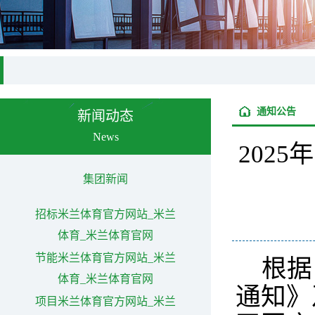
通知公告
新闻动态
News
202
集团新闻
招标米兰体育官方网站_米兰
体育_米兰体育官网
节能米兰体育官方网站_米兰
根据
体育_米兰体育官网
通知》
项目米兰体育官方网站_米兰