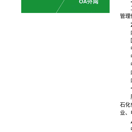
管理
石化
业、