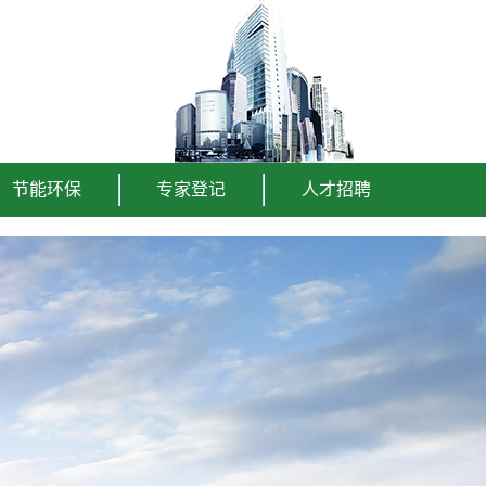
节能环保
专家登记
人才招聘