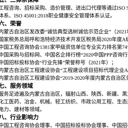
五、三体系保障
工程咨询、招标采购、造价管理、进出口代理等通过ISO 9001:2
体系、ISO 45001:2018职业健康安全管理体系认证。
六、荣誉
内蒙古自治区发改委“诚信典型选树诚信示范企业”（202
国家税务总局呼和浩特经济技术开发区税务局2020年度A
中国工程咨询协会1381家甲级资信单位专业实力排名第74位
中国采购与招标网、中国名企排行榜“2020中国PPP咨询行业
中国招标投标协会“行业先锋”荣誉称号（2021年）；
内蒙古自治区工程建设协会“工程建设项目招标代理企业AA
内蒙古自治区工程建设协会“2019-2020年度内蒙古自
七、服务领域
服务足迹遍及内蒙古自治区，辐射山西、陕西、新疆、黑
化工医药、冶金、机械、轻工纺织、市政公用工程、生态
电力、建材等领域。
八、行业影响力
中国工程咨询协会理事、中国招标投标协会理事、中国招