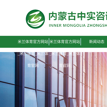
米兰体育官方网站_米兰体育_米兰体育官网
米兰体育官方网站
米兰体育官方网站
新闻动态
_米兰体育_米兰体
_米兰体育_米兰体
育官网
育官网