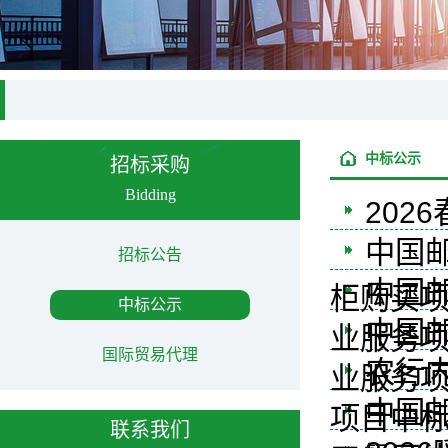
中标公示
招标采购
Bidding
202
中国
招标公告
中国
柜购买
中标公示
中国
业服务
国际贸易代理
农行内
业服务
中国
项目中
联系我们