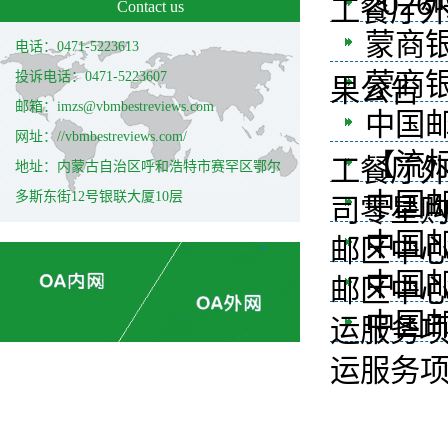
20
工餐厅
Contact us
蒙商
电话：0471-5223613
蒙商
投诉电话：0471-5223607
果公告
邮箱：imzs@vbmbestreviews.com
中国
网址：//vbmbestreviews.com/
【流
工餐厅
地址：内蒙古自治区呼和浩特市赛罕区鄂尔
中国
多斯东街12号银联大厦10层
司零星
中国
邮区中
中国
邮区中
中国
运服务项
运服务项