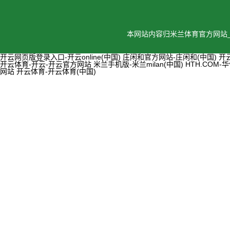
本网站内容归米兰体育官方网站
开云网页版登录入口-开云online(中国)
庄闲和官方网站-庄闲和(中国)
开云
开云体育-开云-开云官方网站
米兰手机版-米兰milan(中国)
HTH.COM-
网站
开云体育-开云体育(中国)