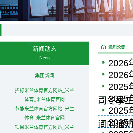
通知公告
新闻动态
News
202
202
集团新闻
20
招标米兰体育官方网站_米兰
202
司冬季
体育_米兰体育官网
202
节能米兰体育官方网站_米兰
体育_米兰体育官网
202
间的通
项目米兰体育官方网站_米兰