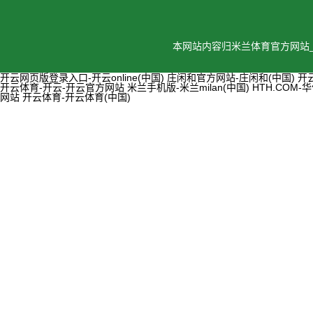
本网站内容归米兰体育官方网站
开云网页版登录入口-开云online(中国)
庄闲和官方网站-庄闲和(中国)
开云
开云体育-开云-开云官方网站
米兰手机版-米兰milan(中国)
HTH.COM-
网站
开云体育-开云体育(中国)