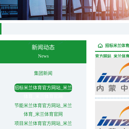
招标米兰体
新闻动态
News
官方网站_米兰体
_米兰体育官网
集团新闻
招标米兰体育官方网站_米兰
体育_米兰体育官网
节能米兰体育官方网站_米兰
体育_米兰体育官网
项目米兰体育官方网站_米兰